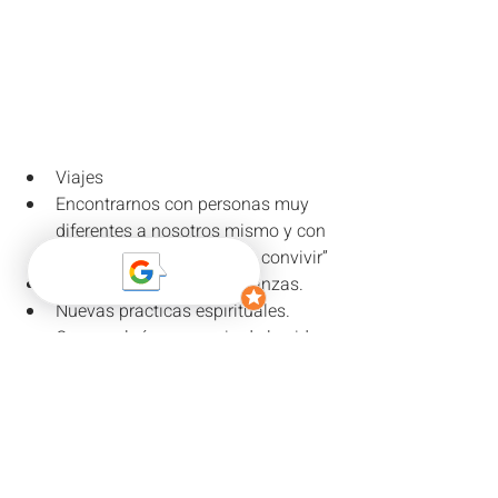
Viajes
Encontrarnos con personas muy 
diferentes a nosotros mismo y con 
las cuales “tengamos que convivir”
Nuevos Estudios y enseñanzas.
Nuevas prácticas espirituales.
Que en algún escenario de la vida 
haya una expansión o gran 
movimiento y el aprendizaje será 
moverme en ese ámbito
Encontrarse con maestros, gurús...