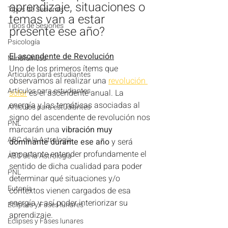
aprendizaje, situaciones o 
Tipos de Sesiones
temas van a estar 
Tipos de Sesiones
presente ese año?
Psicología
El ascendente de Revolución
Mindfulness
Uno de los primeros ítems que 
Artículos para estudiantes
observamos al realizar una 
revolución 
Artículos para estudiantes
solar
 es el ascendente anual. La 
energía y las temáticas asociadas al 
Artículos para estudiantes
signo del ascendente de revolución nos 
PNL
marcarán una 
vibración muy 
ABC de la Astrología
dominante durante ese año
 y será 
importante entender profundamente el 
ABC de la Astrología
sentido de dicha cualidad para poder 
PNL
determinar qué situaciones y/o 
Eutonía
contextos vienen cargados de esa 
energía y así poder interiorizar su 
Eclipses y Fases lunares
aprendizaje.
Eclipses y Fases lunares