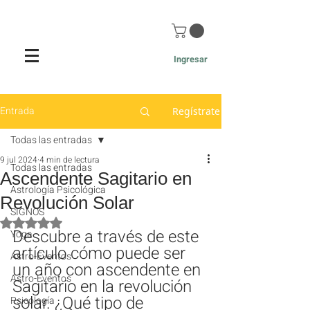
Ingresar
Entrada
Regístrate
Todas las entradas
9 jul 2024
4 min de lectura
Todas las entradas
Ascendente Sagitario en
Astrología Psicológica
Revolución Solar
SIGNOS
Obtuvo NaN de 5 estrellas.
Descubre a través de este 
Yoga
artículo cómo puede ser 
Astro-Eventos
un año con ascendente en 
Astro-Eventos
Sagitario en la revolución 
solar. ¿Qué tipo de 
Psicología