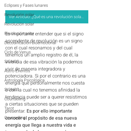
Eclipses y Fases lunares
Revolución solar
Ver Artículo: ¿Qué es una revolución solar y para qué sirve?
Revolución solar
Revolución solar
Es importante entender que si el signo 
ascendente de revolución es un signo 
Decodificación bioemocional
con el cual resonamos y del cual 
Ciclo de Venus
tenemos un amplio registro de él, la 
SIGNOS
vivencia de esa vibración la podemos 
vivir de manera integradora y 
Astro-Eventos
potenciadora. Si por el contrario es una 
Astrología Psicológica
energía que personalmente nos cuesta 
SIGNOS
o con la cual no tenemos afinidad la 
tendencia puede ser a querer resistirnos 
Counselling
a ciertas situaciones que se pueden 
Tarot
presentar. 
Es por ello importante 
Counselling
conocer el propósito de esa nueva 
energía que llega a nuestra vida e 