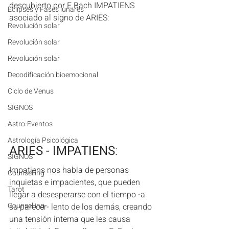
descubierto por E.Bach IMPATIENS  
Eclipses y Fases lunares
asociado al signo de ARIES:
Revolución solar
Revolución solar
Revolución solar
Decodificación bioemocional
Ciclo de Venus
SIGNOS
Astro-Eventos
Astrología Psicológica
ARIES - IMPATIENS
: 
SIGNOS
Impatiens nos habla de personas 
Counselling
inquietas e impacientes, que pueden 
Tarot
llegar a desesperarse con el tiempo -a 
Counselling
su parecer- lento de los demás, creando 
una tensión interna que les causa 