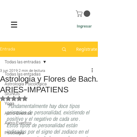
Ingresar
Entrada
Regístrate
Todas las entradas
3 jun 2019
2 min de lectura
Todas las entradas
Astrología y Flores de Bach.
Astrología Psicológica
ARIES-IMPATIENS
SIGNOS
Obtuvo NaN de 5 estrellas.
Yoga
"Fundamentalmente hay doce tipos 
primarios de personalidad, existiendo el 
Astro-Eventos
positivo y el negativo de cada uno . 
Astro-Eventos
Estos tipos de personalidad están 
indicados por el signo del zodiaco en el 
Psicología