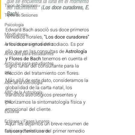
que se encuentra la luna en el momento 
Tipos de Sesiones
del nacimiento." (
Los doce curadores, E. 
Bach
)
Tipos de Sesiones
Psicología
Edward Bach asoció sus doce primeros 
Mindfulness
remedios florales, 
"Los doce curadores"
a los doce signos del zodiaco. Es por 
Artículos para estudiantes
ello que en las consultas de 
Astrología 
Artículos para estudiantes
y Flores de Bach
 tenemos en cuenta el 
Artículos para estudiantes
signo lunar del consultante para la 
elección del tratamiento con flores. 
PNL
Más allá de este dato, consideramos la 
ABC de la Astrología
globalidad de la carta natal, los 
ABC de la Astrología
tránsitos astrológicos presentes y 
priorizamos la sintomatología física y 
PNL
emocional del cliente.
Eutonía
Eclipses y Fases lunares
Aquíl les dejamos un breve resumen de 
las características del primer remedio 
Eclipses y Fases lunares