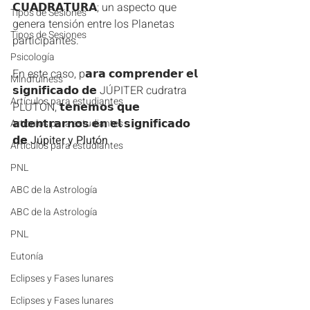
𝗖𝗨𝗔𝗗𝗥𝗔𝗧𝗨𝗥𝗔; un aspecto que 
Tipos de Sesiones
genera tensión entre los Planetas 
Tipos de Sesiones
participantes.
Psicología
En este caso, p𝗮𝗿𝗮 𝗰𝗼𝗺𝗽𝗿𝗲𝗻𝗱𝗲𝗿 𝗲𝗹 
Mindfulness
𝘀𝗶𝗴𝗻𝗶𝗳𝗶𝗰𝗮𝗱𝗼 𝗱𝗲 JÚPITER cudratra 
Artículos para estudiantes
PLUTÓN, 𝘁𝗲𝗻𝗲𝗺𝗼𝘀 𝗾𝘂𝗲 
𝗮𝗱𝗲𝗻𝘁𝗿𝗮𝗿𝗻𝗼𝘀 𝗲𝗻 𝗲𝗹 𝘀𝗶𝗴𝗻𝗶𝗳𝗶𝗰𝗮𝗱𝗼 
Artículos para estudiantes
𝗱𝗲 
Júpiter y Plutón
Artículos para estudiantes
PNL
ABC de la Astrología
ABC de la Astrología
PNL
Eutonía
Eclipses y Fases lunares
Eclipses y Fases lunares