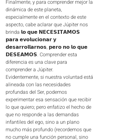
Finalmente, y para comprender mejor la 
dinámica de este planeta, 
especialmente en el contexto de este 
aspecto, cabe aclarar que Júpiter nos 
brinda 𝗹𝗼 𝗾𝘂𝗲 𝗡𝗘𝗖𝗘𝗦𝗜𝗧𝗔𝗠𝗢𝗦 
𝗽𝗮𝗿𝗮 𝗲𝘃𝗼𝗹𝘂𝗰𝗶𝗼𝗻𝗮𝗿 𝘆 
𝗱𝗲𝘀𝗮𝗿𝗿𝗼𝗹𝗹𝗮𝗿𝗻𝗼𝘀, 𝗽𝗲𝗿𝗼 𝗻𝗼 𝗹𝗼 𝗾𝘂𝗲 
𝗗𝗘𝗦𝗘𝗔𝗠𝗢𝗦. Comprender esta 
diferencia es una clave para 
comprender a Júpiter.
Evidentemente, si nuestra voluntad está 
alineada con las necesidades 
profundas del Ser, podemos 
experimentar esa sensación que recibir 
lo que quiero; pero enfatizo el hecho de 
que no responde a las demandas 
infantiles del ego, sino a un plano 
mucho más profundo (recordemos que 
no cumple una función personal, sino 