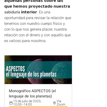
𝗮𝗾𝘂𝗲𝗹𝗹𝗮𝘀 𝗽𝗲𝗿𝘀𝗼𝗻𝗮𝘀 𝘀𝗼𝗯𝗿𝗲 𝗹𝗮𝘀 
𝗾𝘂𝗲 𝗵𝗲𝗺𝗼𝘀 𝗽𝗿𝗼𝘆𝗲𝗰𝘁𝗮𝗱𝗼 𝗻𝘂𝗲𝘀𝘁𝗿𝗮 
sabiduría 
𝗶𝗻𝘁𝗲𝗿𝗶𝗼𝗿. Es una 
oportunidad para revisar la relación que 
tenemos con nuestro cuerpo físico y 
con lo que nos genera placer, nuestra 
relación con el dinero y con aquello que 
es valioso para nosotros.
Monográfico ASPECTOS (el 
lenguaje de los planetas)
15 de julio de 2023, 
Vía 
10:00–14:00
Zoom