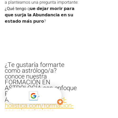
a plantearnos una pregunta importante:
¿Qué tengo
 q𝘂𝗲 𝗱𝗲𝗷𝗮𝗿 𝗺𝗼𝗿𝗶𝗿 𝗽𝗮𝗿𝗮 
𝗾𝘂𝗲 𝘀𝘂𝗿𝗷𝗮 𝗹𝗮 𝗔𝗯𝘂𝗻𝗱𝗮𝗻𝗰𝗶𝗮 𝗲𝗻 𝘀𝘂 
𝗲𝘀𝘁𝗮𝗱𝗼 𝗺𝗮́𝘀 𝗽𝘂𝗿𝗼?
¿Te gustaría formarte 
como astrólogo/a?
conoce nuestra 
FORMACIÓN EN 
ASTROLOGÍA con enfoque 
Psicológico
AQUI 
https://www.red-
holistica.com/formacion-
escuela-astrologia
Astrología Psicológica