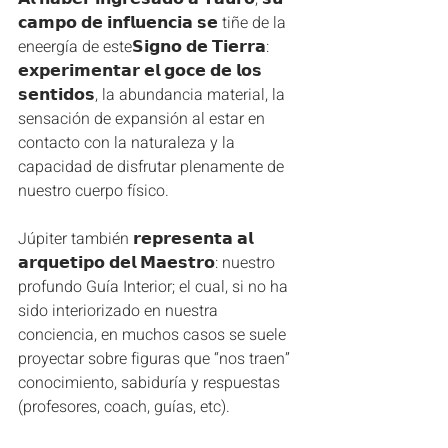
𝗰𝗮𝗺𝗽𝗼 𝗱𝗲 𝗶𝗻𝗳𝗹𝘂𝗲𝗻𝗰𝗶𝗮 𝘀𝗲 tiñe de la 
eneergía de este𝗦𝗶𝗴𝗻𝗼 𝗱𝗲 𝗧𝗶𝗲𝗿𝗿𝗮: 
𝗲𝘅𝗽𝗲𝗿𝗶𝗺𝗲𝗻𝘁𝗮𝗿 𝗲𝗹 𝗴𝗼𝗰𝗲 𝗱𝗲 𝗹𝗼𝘀 
𝘀𝗲𝗻𝘁𝗶𝗱𝗼𝘀, la abundancia material, la 
sensación de expansión al estar en 
contacto con la naturaleza y la 
capacidad de disfrutar plenamente de 
nuestro cuerpo físico.
Júpiter también 𝗿𝗲𝗽𝗿𝗲𝘀𝗲𝗻𝘁𝗮 𝗮𝗹 
𝗮𝗿𝗾𝘂𝗲𝘁𝗶𝗽𝗼 𝗱𝗲𝗹 𝗠𝗮𝗲𝘀𝘁𝗿𝗼: nuestro 
profundo Guía Interior; el cual, si no ha 
sido interiorizado en nuestra 
conciencia, en muchos casos se suele 
proyectar sobre figuras que “nos traen” 
conocimiento, sabiduría y respuestas 
(profesores, coach, guías, etc).