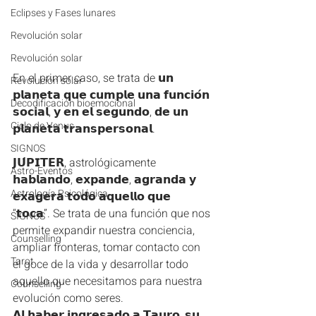
Eclipses y Fases lunares
Revolución solar
Revolución solar
En el primer caso, se trata de 𝘂𝗻 
Revolución solar
𝗽𝗹𝗮𝗻𝗲𝘁𝗮 𝗾𝘂𝗲 𝗰𝘂𝗺𝗽𝗹𝗲 𝘂𝗻𝗮 𝗳𝘂𝗻𝗰𝗶𝗼́𝗻 
Decodificación bioemocional
𝘀𝗼𝗰𝗶𝗮𝗹, 𝘆 𝗲𝗻 𝗲𝗹 𝘀𝗲𝗴𝘂𝗻𝗱𝗼, 𝗱𝗲 𝘂𝗻 
Ciclo de Venus
𝗽𝗹𝗮𝗻𝗲𝘁𝗮 𝘁𝗿𝗮𝗻𝘀𝗽𝗲𝗿𝘀𝗼𝗻𝗮𝗹.
SIGNOS
𝗝𝗨́𝗣𝗜𝗧𝗘𝗥, astrológicamente 
Astro-Eventos
𝗵𝗮𝗯𝗹𝗮𝗻𝗱𝗼, 𝗲𝘅𝗽𝗮𝗻𝗱𝗲, 𝗮𝗴𝗿𝗮𝗻𝗱𝗮 𝘆 
Astrología Psicológica
𝗲𝘅𝗮𝗴𝗲𝗿𝗮 𝘁𝗼𝗱𝗼 𝗮𝗾𝘂𝗲𝗹𝗹𝗼 𝗾𝘂𝗲 
“𝘁𝗼𝗰𝗮”. Se trata de una función que nos 
SIGNOS
permite expandir nuestra conciencia, 
Counselling
ampliar fronteras, tomar contacto con 
Tarot
el goce de la vida y desarrollar todo 
aquello que necesitamos para nuestra 
Counselling
evolución como seres.
𝗔𝗹 𝗵𝗮𝗯𝗲𝗿 𝗶𝗻𝗴𝗿𝗲𝘀𝗮𝗱𝗼 𝗮 𝗧𝗮𝘂𝗿𝗼, 𝘀𝘂 