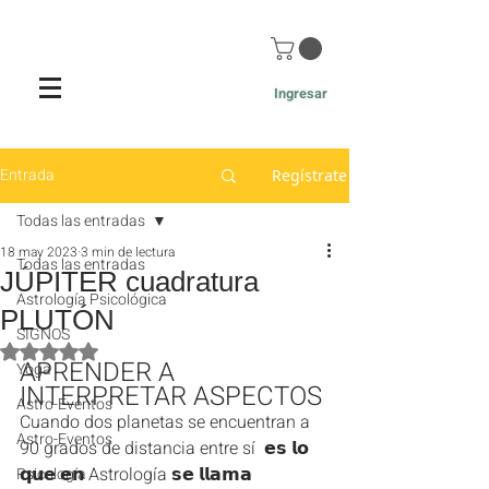
Ingresar
Entrada
Regístrate
Todas las entradas
18 may 2023
3 min de lectura
Todas las entradas
JÚPITER cuadratura
Astrología Psicológica
PLUTÓN
SIGNOS
Obtuvo NaN de 5 estrellas.
APRENDER A 
Yoga
INTERPRETAR ASPECTOS
Astro-Eventos
Cuando dos planetas se encuentran a 
Astro-Eventos
90 grados de distancia entre sí  𝗲𝘀 𝗹𝗼 
𝗾𝘂𝗲 𝗲𝗻 Astrología 𝘀𝗲 𝗹𝗹𝗮𝗺𝗮 
Psicología