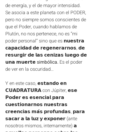
de energía, y el de mayor intensidad.
Se asocia a este planeta con el PODER, 
pero no siempre somos conscientes de 
que el Poder, cuando hablamos de 
Plutón, no nos pertenece, no es “mi 
poder personal” sino que es 𝗻𝘂𝗲𝘀𝘁𝗿𝗮 
𝗰𝗮𝗽𝗮𝗰𝗶𝗱𝗮𝗱 𝗱𝗲 𝗿𝗲𝗴𝗲𝗻𝗲𝗿𝗮𝗿𝗻𝗼𝘀, 𝗱𝗲 
𝗿𝗲𝘀𝘂𝗿𝗴𝗶𝗿 𝗱𝗲 𝗹𝗮𝘀 𝗰𝗲𝗻𝗶𝘇𝗮𝘀 𝗹𝘂𝗲𝗴𝗼 𝗱𝗲 
𝘂𝗻𝗮 𝗺𝘂𝗲𝗿𝘁𝗲 
simbólica.
 Es el poder 
de ver en la oscuridad…
Y en este caso, 𝗲𝘀𝘁𝗮𝗻𝗱𝗼 𝗲𝗻 
𝗖𝗨𝗔𝗗𝗥𝗔𝗧𝗨𝗥𝗔 con Júpiter, 𝗲𝘀𝗲 
𝗣𝗼𝗱𝗲𝗿 𝗲𝘀 𝗲𝘀𝗲𝗻𝗰𝗶𝗮𝗹 𝗽𝗮𝗿𝗮 
𝗰𝘂𝗲𝘀𝘁𝗶𝗼𝗻𝗮𝗿𝗻𝗼𝘀 𝗻𝘂𝗲𝘀𝘁𝗿𝗮𝘀 
𝗰𝗿𝗲𝗲𝗻𝗰𝗶𝗮𝘀 𝗺𝗮́𝘀 𝗽𝗿𝗼𝗳𝘂𝗻𝗱𝗮𝘀, 𝗽𝗮𝗿𝗮 
𝘀𝗮𝗰𝗮𝗿 𝗮 𝗹𝗮 𝗹𝘂𝘇 𝘆 𝗲𝘅𝗽𝗼𝗻𝗲𝗿 (ante 
nosotros mismos, internamente) 𝗮 