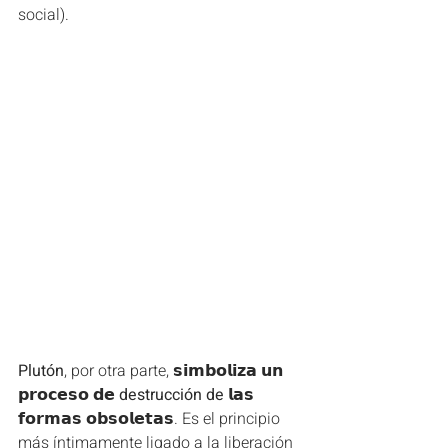
social).
Plutón
, por otra parte, 𝘀𝗶𝗺𝗯𝗼𝗹𝗶𝘇𝗮 𝘂𝗻 
𝗽𝗿𝗼𝗰𝗲𝘀𝗼 𝗱𝗲 
destrucción de 
𝗹𝗮𝘀 
𝗳𝗼𝗿𝗺𝗮𝘀 𝗼𝗯𝘀𝗼𝗹𝗲𝘁𝗮𝘀. Es el principio 
más íntimamente ligado a la liberación 