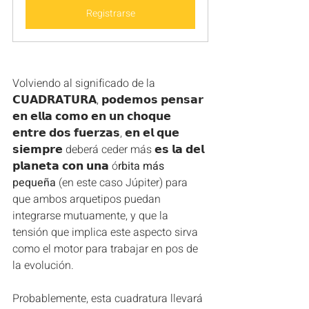
Registrarse
Volviendo al significado de la 
𝗖𝗨𝗔𝗗𝗥𝗔𝗧𝗨𝗥𝗔, 𝗽𝗼𝗱𝗲𝗺𝗼𝘀 𝗽𝗲𝗻𝘀𝗮𝗿 
𝗲𝗻 𝗲𝗹𝗹𝗮 𝗰𝗼𝗺𝗼 𝗲𝗻 𝘂𝗻 𝗰𝗵𝗼𝗾𝘂𝗲 
𝗲𝗻𝘁𝗿𝗲 𝗱𝗼𝘀 𝗳𝘂𝗲𝗿𝘇𝗮𝘀, 𝗲𝗻 𝗲𝗹 𝗾𝘂𝗲 
𝘀𝗶𝗲𝗺𝗽𝗿𝗲 deberá ceder más 𝗲𝘀 𝗹𝗮 𝗱𝗲𝗹 
𝗽𝗹𝗮𝗻𝗲𝘁𝗮 𝗰𝗼𝗻 𝘂𝗻𝗮 ó
rbita más 
pequeña
 (en este caso Júpiter) para 
que ambos arquetipos puedan 
integrarse mutuamente, y que la 
tensión que implica este aspecto sirva 
como el motor para trabajar en pos de 
la evolución.  
Probablemente, esta cuadratura llevará 