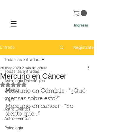
Ingresar
Entrada
Regístrate
Todas las entradas
28 may 2020
2 min de lectura
Todas las entradas
Mercurio en Cáncer
Astrología Psicológica
Obtuvo NaN de 5 estrellas.
SIGNOS
Mercurio en Géminis -"¿Qué 
piensas sobre esto?"
Yoga
Mercurio en cáncer -”Yo 
Astro-Eventos
siento que...”
Astro-Eventos
Psicología