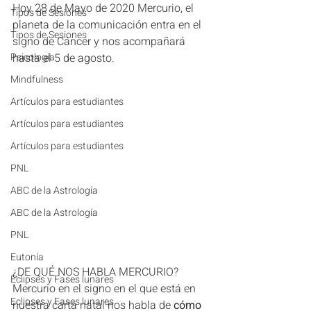
Hoy 28 de Mayo de 2020 Mercurio, el 
Tipos de Sesiones
planeta de la comunicación entra en el 
Tipos de Sesiones
signo de Cáncer y nos acompañará 
Psicología
hasta el 5 de agosto.
Mindfulness
Artículos para estudiantes
Artículos para estudiantes
Artículos para estudiantes
PNL
ABC de la Astrología
ABC de la Astrología
PNL
Eutonía
¿DE QUÉ NOS HABLA MERCURIO?
Eclipses y Fases lunares
Mercurio en el signo en el que está en 
Eclipses y Fases lunares
nuestra carta natal nos habla de 
cómo 