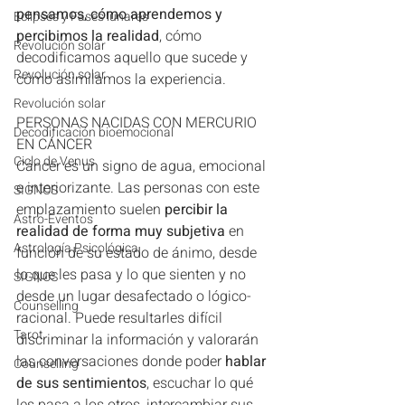
pensamos, cómo aprendemos y 
Eclipses y Fases lunares
percibimos la realidad
, cómo 
Revolución solar
decodificamos aquello que sucede y 
Revolución solar
cómo asimilamos la experiencia.
Revolución solar
PERSONAS NACIDAS CON MERCURIO 
Decodificación bioemocional
EN CÁNCER
Ciclo de Venus
Cáncer es un signo de agua, emocional 
e interiorizante. Las personas con este 
SIGNOS
emplazamiento suelen 
percibir la 
Astro-Eventos
realidad de forma muy subjetiva 
en 
Astrología Psicológica
función de su estado de ánimo, desde 
lo que les pasa y lo que sienten y no 
SIGNOS
desde un lugar desafectado o lógico-
Counselling
racional. Puede resultarles difícil 
Tarot
discriminar la información y valorarán 
las conversaciones donde poder 
hablar 
Counselling
de sus sentimientos
, escuchar lo qué 