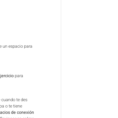
te un espacio para 
ercicio
 para 
e cuando te des 
a o te tiene 
pacios de conexión