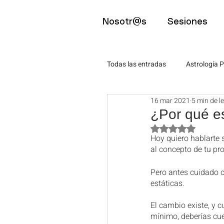
Nosotr@s
Sesiones
Todas las entradas
Astrología P
16 mar 2021
5 min de l
Astro-Eventos
Psicología
¿Por qué e
Obtuvo NaN de 5 
Hoy quiero hablarte 
Mindfulness
Artículos pa
al concepto de tu pro
Pero antes cuidado c
estáticas.
Artículos para estudiantes
El cambio existe, y c
mínimo, deberías cue