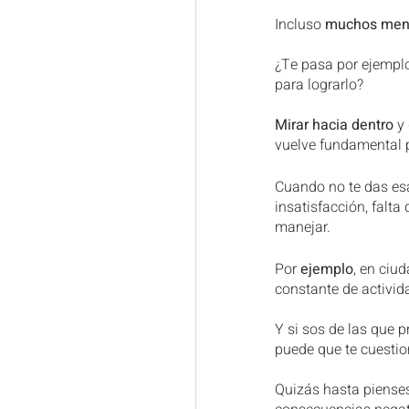
Incluso 
muchos mens
¿Te pasa por ejemplo
para lograrlo?
Mirar hacia dentro 
y
vuelve fundamental 
Cuando no te das es
insatisfacción, falt
manejar.
Por 
ejemplo
, en ciu
constante de activida
Y si sos de las que p
puede que te cuesti
Quizás hasta pienses