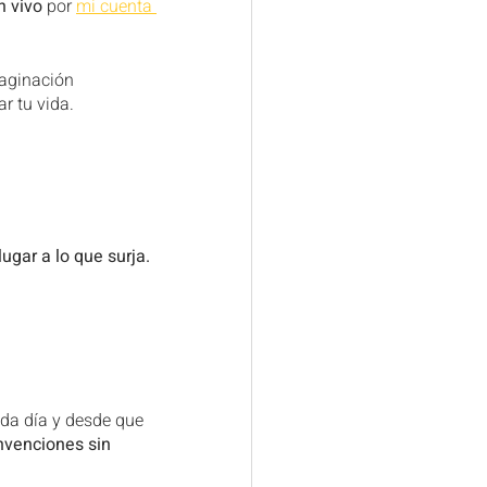
n vivo 
por 
mi cuenta 
maginación 
r tu vida.
lugar a lo que surja.
ada día y desde que 
venciones sin 