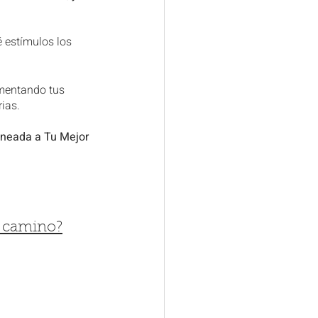
 estímulos los 
umentando tus 
ias.
lineada a Tu Mejor 
u camino?