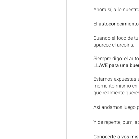
PNL
Eutonía
Eclips
Ahora sí, a lo nuestro
El autoconocimiento 
Eclipses y Fases lunares
Cuando el foco de tu 
aparece el arcoiris.
Decodificación bioemocional
Siempre digo: el aut
LLAVE para una buen
Astrología Psicológica
S
Estamos expuestas a
momento mismo en que
que realmente quere
Así andamos luego po
Y de repente, pum, a
Conocerte a vos mis