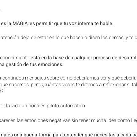
es y Fases lunares
Eclipses y Fases lunares
.
es la MAGIA; es permitir que tu voz interna te hable.
Revolución solar
Revolución solar
Revolución solar
atención deja de estar en lo que hacen o dicen los demás, y te p
Ciclo de Venus
SIGNOS
Astro-Eventos
oconocimiento 
está en la base de cualquier proceso de desarroll
a gestión de tus emociones.
IGNOS
 continuos mensajes sobre cómo deberíamos ser y qué debería
 nacemos, pero ¿cuántas veces te detenes a reflexionar si tal 
s?
r la vida un poco en piloto automático.
parecen las emociones negativas sin tener mucha idea cómo llega
ma es una buena forma para entender qué necesitas a cada pas