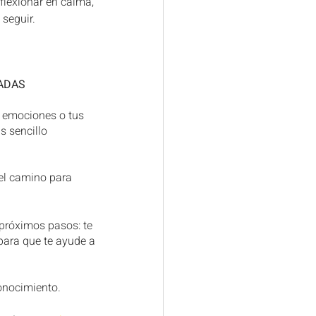
lexionar en calma, 
 seguir.
ADAS
s emociones o tus 
s sencillo 
el camino para 
 próximos pasos: te 
 para que te ayude a 
onocimiento.