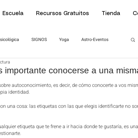
Escuela
Recursos Gratuitos
Tienda
C
sicológica
SIGNOS
Yoga
Astro-Eventos
ectura
Tipos de Sesiones
Tipos de Sesiones
Psicología
s importante conocerse a una mism
estrellas.
sobre autoconocimiento, es decir, de cómo conocerte a vos mis
ra estudiantes
Artículos para estudiantes
pia identidad.
on una cosa: las etiquetas con las que elegis identificarte no s
PNL
ABC de la Astrología
ABC de la Astrología
ualquier etiqueta que te frene a ir hacia donde te gustaría, es una
stionarte.