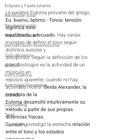
Eclipses y Fases lunares
La palabra Eutonía proviene del griego,
Revolución solar
Eu: bueno, óptimo - Tonos: tensión
, 
Revolución solar
significa tono
equilibrado, adecuado.
 Hay varias 
Revolución solar
maneras de definir el tono según 
Decodificación bioemocional
distintos autores y
Ciclo de Venus
disciplinas. Según la definición de los 
psicofisiólogos es la actividad de un 
SIGNOS
músculo en
Astro-Eventos
reposos aparente, cuando no hay 
Astrología Psicológica
actividad motriz. 
Gerda Alexander, la 
creadora de la
SIGNOS
Eutonía desarrolló intuitivamente su 
Counselling
método a partir de sus propias 
Tarot
dolencias físicas.
También investigó la estrecha 
relación 
Counselling
entre el tono y los estados 