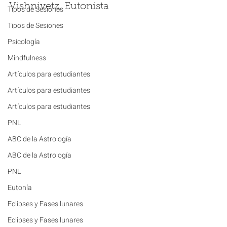
Vishnivetz, Eutonista
Tipos de Sesiones
Tipos de Sesiones
Psicología
Mindfulness
Artículos para estudiantes
Artículos para estudiantes
Artículos para estudiantes
PNL
ABC de la Astrología
ABC de la Astrología
PNL
Eutonía
Eclipses y Fases lunares
Eclipses y Fases lunares