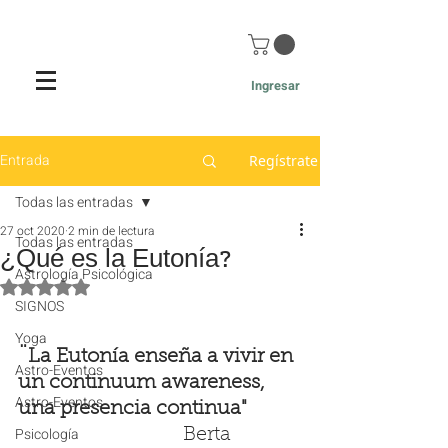
Ingresar
Entrada
Regístrate
Todas las entradas
27 oct 2020
2 min de lectura
Todas las entradas
¿Qué es la Eutonía?
Astrología Psicológica
Obtuvo NaN de 5 estrellas.
SIGNOS
Yoga
¨La Eutonía enseña a vivir en 
Astro-Eventos
un continuum awareness, 
Astro-Eventos
una presencia continua"  
Psicología
                                 Berta 