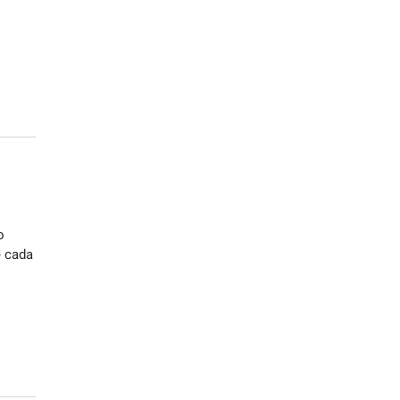
o
e cada