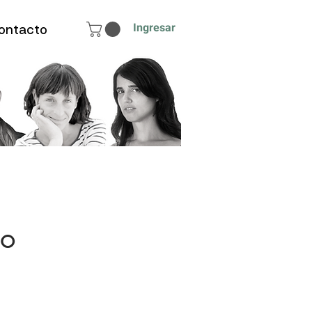
Ingresar
ontacto
vo