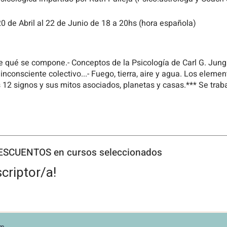
0 de Abril al 22 de Junio de 18 a 20hs (hora española)
de qué se compone.- Conceptos de la Psicología de Carl G. Jun
inconsciente colectivo...- Fuego, tierra, aire y agua. Los elemen
 12 signos y sus mitos asociados, planetas y casas.*** Se traba
ón 3 pagos de 60€ ) Consultar precios especial
ssier con los conceptos a los participantes vía mail .
teresado en iniciarse en la Astrología Psicológica.
DESCUENTOS en cursos seleccionados
tos previos.
criptor/a!
imitados. La confirmación de tu plaza se hará efectiva previo