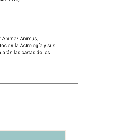
g: Ánima/ Ánimus,
tos en la Astrología y sus
jarán las cartas de los
es para Argentina
 pago de 30Euros en