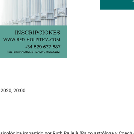
 2020, 20:00
Psicológica impartido por
Ruth Pallejà (Psico.astróloga y Coach