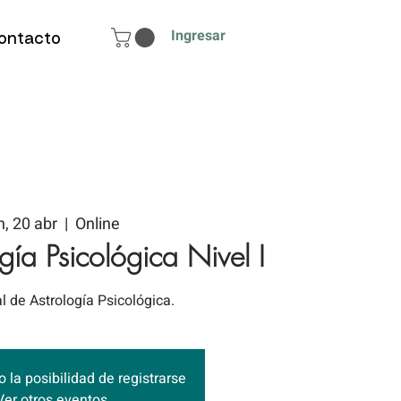
Ingresar
ontacto
n, 20 abr
  |  
Online
gía Psicológica Nivel I
al de Astrología Psicológica.
 la posibilidad de registrarse
Ver otros eventos