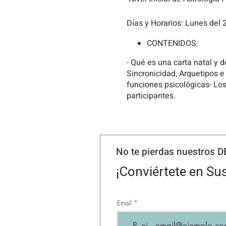
Días y Horarios:
Lunes del 2
CONTENIDOS:
- Qué es una carta natal y 
Sincronicidad, Arquetipos e 
funciones psicológicas- Los
participantes.
Costo
: 180€ (opci
Material: Se entregará un do
Abierto a todo el público in
No te pierdas nuestros 
No se requieren conocimien
¡Conviértete en Sus
Importante: Los cupos son l
concepto de reserva.
Email