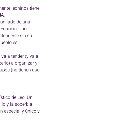
mente leoninos tiene 
NA
. 
 un lado de una 
ernancia... pero 
tenderse sin su 
pueblo es 
 va a tender (y va a 
cerlo) a organizar y 
rupos (no tienen que 
stico de Leo. Un 
llo y la soberbia 
n especial y único y 