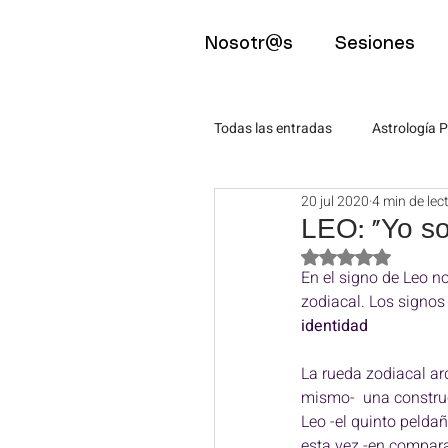
Nosotr@s
Sesiones
Todas las entradas
Astrología P
20 jul 2020
4 min de lec
Astro-Eventos
Psicología
LEO: "Yo so
Obtuvo NaN de 5 
En el signo de Leo n
Mindfulness
Artículos pa
zodiacal. Los signos
identidad 
Artículos para estudiantes
La rueda zodiacal arq
mismo-  una construcc
Leo -el quinto peldañ
esta vez -en compara