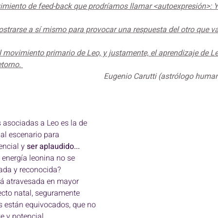
imiento de feed-back que prodríamos llamar <autoexpresión>: Y
ostrarse a sí mismo para provocar una respuesta del otro que va
el movimiento primario de Leo, y justamente, el aprendizaje de Le
torno. 
                                                                                          Eugenio Carutti (as
 asociadas a Leo es la de 
 al escenario para 
ncial y 
ser aplaudido... 
 energía leonina no se 
ada y reconocida? 
stá atravesada en mayor 
cto natal, seguramente 
s están equivocados, que no 
e y potencial. 