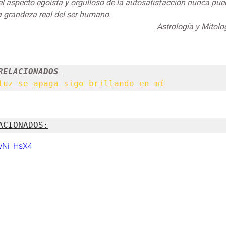
el aspecto egoísta y orgulloso de la autosatisfacción nunca pue
a grandeza real del ser humano. 
Astrología y Mitol
RELACIONADOS 
luz se apaga sigo brillando en mí
ACIONADOS:
EwNi_HsX4