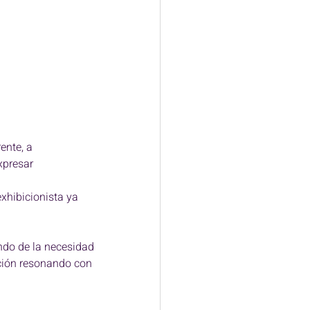
ente, a 
xpresar 
exhibicionista ya 
ndo de la necesidad 
ación resonando con 