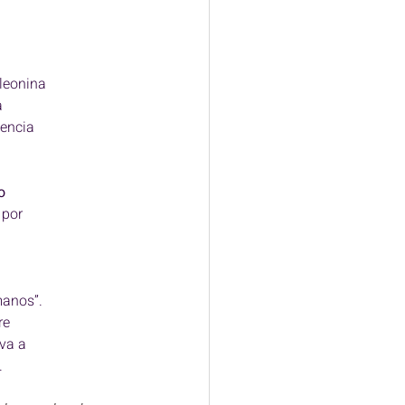
leonina 
a 
encia 
o 
 por 
manos”. 
re 
va a 
. 