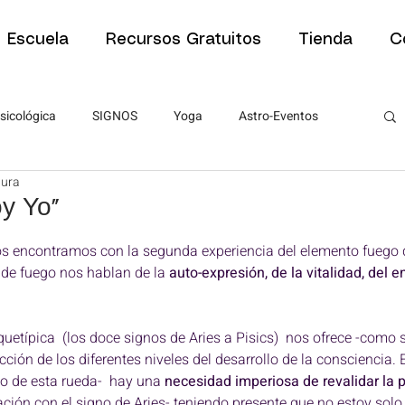
Escuela
Recursos Gratuitos
Tienda
C
sicológica
SIGNOS
Yoga
Astro-Eventos
tura
Tipos de Sesiones
Tipos de Sesiones
Psicología
y Yo"
estrellas.
os encontramos con la segunda experiencia del elemento fuego 
ra estudiantes
Artículos para estudiantes
 de fuego nos hablan de la 
auto-expresión, de la vitalidad, del 
PNL
ABC de la Astrología
ABC de la Astrología
uetípica  (los doce signos de Aries a Pisics)  nos ofrece -como 
ión de los diferentes niveles del desarrollo de la consciencia. E
o de esta rueda-  hay una 
necesidad imperiosa de revalidar la p
ción con el signo de Aries- teniendo presente que no estoy solo 