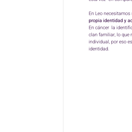
PNL
Eutonía
Eclips
En Leo necesitamos s
propia identidad y a
Eclipses y Fases lunares
En cáncer  la identif
clan familiar, lo que
individual, por eso e
Decodificación bioemocional
identidad. 
Astrología Psicológica
S