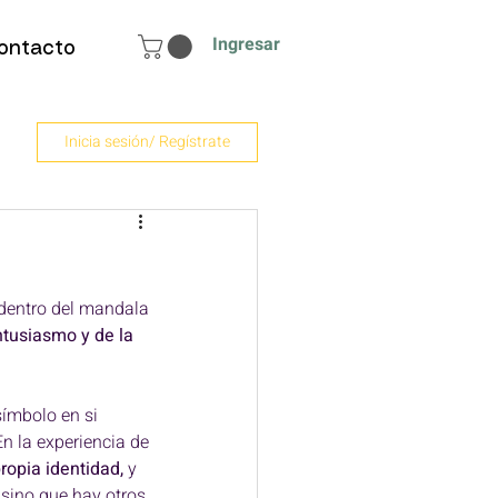
Ingresar
ontacto
Inicia sesión/ Regístrate
dentro del mandala 
entusiasmo y de la 
símbolo en si 
n la experiencia de 
ropia identidad,
 y 
sino que hay otros.  