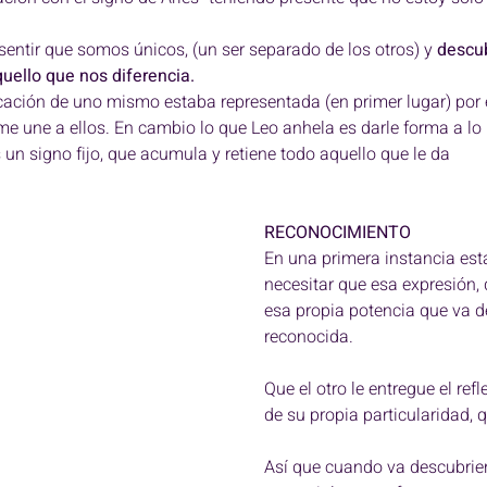
es y Fases lunares
Eclipses y Fases lunares
entir que somos únicos, (un ser separado de los otros) y 
descu
quello que nos diferencia. 
Revolución solar
Revolución solar
Revolución solar
icación de uno mismo estaba representada (en primer lugar) por e
 me une a ellos. En cambio lo que Leo anhela es darle forma a lo 
s un signo fijo, que acumula y retiene todo aquello que le da 
Ciclo de Venus
SIGNOS
Astro-Eventos
RECONOCIMIENTO 
En una primera instancia est
IGNOS
necesitar que esa expresión, 
esa propia potencia que va d
reconocida. 
Que el otro le entregue el refle
de su propia particularidad, q
Así que cuando va descubrie