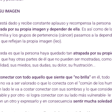
SU IMAGEN 
 está dado y recibe constante aplauso y recompensa la persona 
ada por su propia imagen y depender de ella
. Es así como de l
milia y los grupos de pertenencia (cáncer) pasamos a la depend
 que reflejan la propia imagen (leo). 
ceda es que la persona haya quedado tan 
atrapada por su propi
a que hay otras partes de él que no pueden ser mostradas, como
idad, sus miedos, sus dudas, su dolor, su frustración... 
 conectar con todo aquello que siente que “no brilla”
 en él, todo 
 no va a ser valorado o que lo conecta con el “común de los hu
un lado le va a costar conectar con sus sombras y lo que conside
le y por otro -si logra conectar con su lado más vulnerable- le 
on un otro y expresarlo y en consecuencia 
sentir mucha soledad