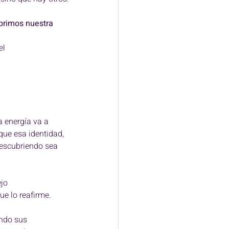
brimos nuestra 
l 
a energía va a 
que esa identidad, 
escubriendo sea 
jo 
ue lo reafirme.
ndo sus 