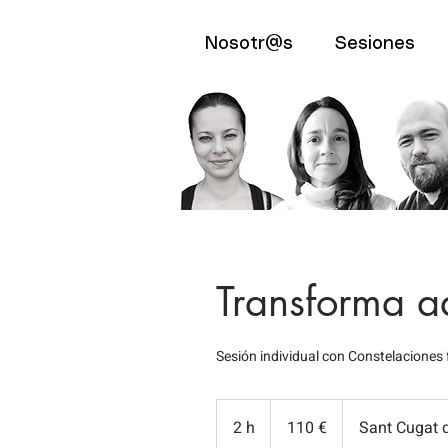
Nosotr@s
Sesiones
Transforma aq
Sesión individual con Constelaciones 
110
euros
2 h
2
110 €
Sant Cugat d