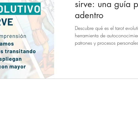
sirve: una guía 
adentro
volución solar
Revolución solar
Decodificación bioemocional
Descubre qué es el tarot evolu
herramienta de autoconocimi
ca
SIGNOS
patrones y procesos personale
transformadora.