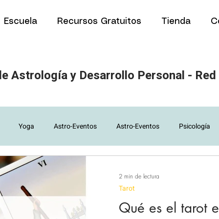
Escuela
Recursos Gratuitos
Tienda
C
e Astrología y Desarrollo Personal - Red
Yoga
Astro-Eventos
Astro-Eventos
Psicología
Artículos para estudiantes
Artículos para estudiantes
Art
2 min de lectura
Tarot
Qué es el tarot 
ía
PNL
Eutonía
Eclipses y Fases lunares
Eclipses