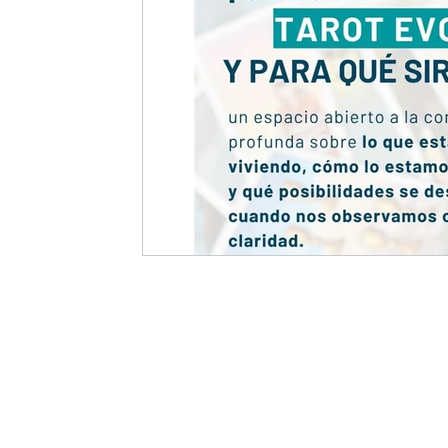
Eclipses y Fases lunares
Revolución solar
Re
SIGNOS
Astro-Eventos
Astrología Psicológi