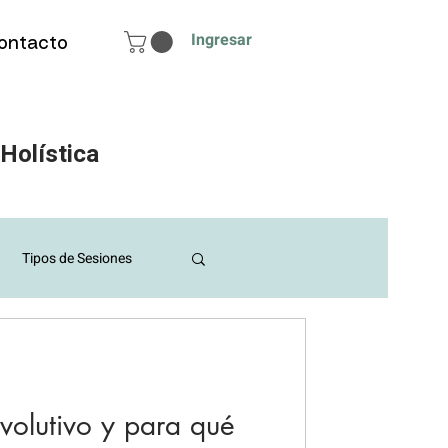
Ingresar
ontacto
 Holística
Tipos de Sesiones
ículos para estudiantes
evolutivo y para qué
 y Fases lunares