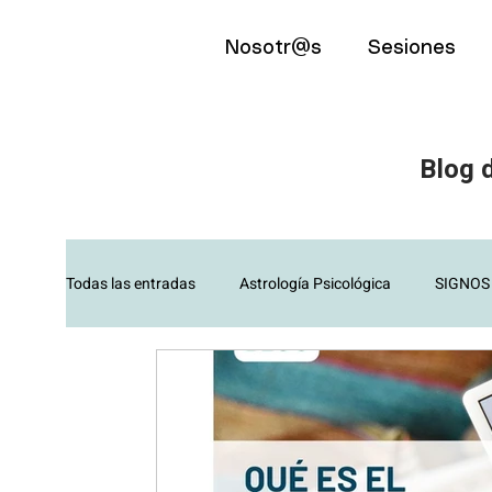
Nosotr@s
Sesiones
Blog d
Todas las entradas
Astrología Psicológica
SIGNOS
Tipos de Sesiones
Psicología
Mindfulness
PNL
ABC de la Astrología
ABC de la Astrolog