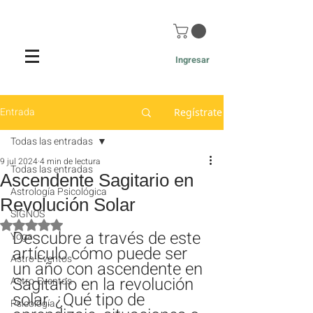
Ingresar
Entrada
Regístrate
Todas las entradas
9 jul 2024
4 min de lectura
Todas las entradas
Ascendente Sagitario en
Astrología Psicológica
Revolución Solar
SIGNOS
Obtuvo NaN de 5 estrellas.
Descubre a través de este 
Yoga
artículo cómo puede ser 
Astro-Eventos
un año con ascendente en 
Sagitario en la revolución 
Astro-Eventos
solar. ¿Qué tipo de 
Psicología