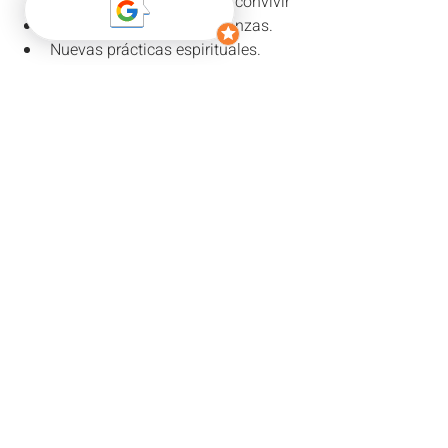
las cuales “tengamos que convivir”
Nuevos Estudios y enseñanzas.
Nuevas prácticas espirituales.
Que en algún escenario de la vida 
haya una expansión o gran 
movimiento y el aprendizaje será 
moverme en ese ámbito
Encontrarse con maestros, gurús...
¡Feliz Revolución!
Nota Importante
: En qué signo cae el 
ascendente de Revolución es uno de 
los ítems a tener en cuenta pero no el 
único, es así que si queréis entender 
mejor la energía disponible anual os 
recomiendo que tengáis una sesión de 