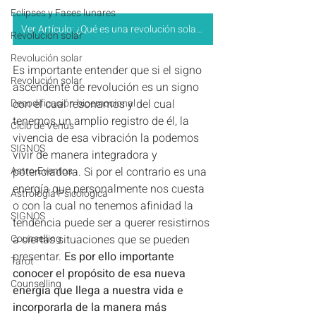
Eclipses y Fases lunares
Ver Artículo: ¿Qué es una revolución solar y para qué sirve?
Revolución solar
Revolución solar
Es importante entender que si el signo 
Revolución solar
ascendente de revolución es un signo 
Decodificación bioemocional
con el cual resonamos y del cual 
tenemos un amplio registro de él, la 
Ciclo de Venus
vivencia de esa vibración la podemos 
SIGNOS
vivir de manera integradora y 
Astro-Eventos
potenciadora. Si por el contrario es una 
energía que personalmente nos cuesta 
Astrología Psicológica
o con la cual no tenemos afinidad la 
SIGNOS
tendencia puede ser a querer resistirnos 
Counselling
a ciertas situaciones que se pueden 
presentar. 
Es por ello importante 
Tarot
conocer el propósito de esa nueva 
Counselling
energía que llega a nuestra vida e 
incorporarla de la manera más 