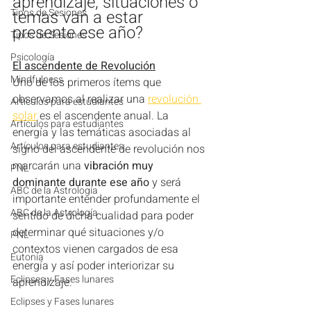
aprendizaje, situaciones o 
Tipos de Sesiones
temas van a estar 
presente ese año?
Tipos de Sesiones
Psicología
El ascendente de Revolución
Mindfulness
Uno de los primeros ítems que 
observamos al realizar una 
revolución 
Artículos para estudiantes
solar
 es el ascendente anual. La 
Artículos para estudiantes
energía y las temáticas asociadas al 
Artículos para estudiantes
signo del ascendente de revolución nos 
marcarán una 
vibración muy 
PNL
dominante durante ese año
 y será 
ABC de la Astrología
importante entender profundamente el 
ABC de la Astrología
sentido de dicha cualidad para poder 
determinar qué situaciones y/o 
PNL
contextos vienen cargados de esa 
Eutonía
energía y así poder interiorizar su 
Eclipses y Fases lunares
aprendizaje.
Eclipses y Fases lunares