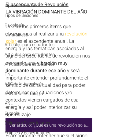
El ascendente de Revolución
Tipos de Sesiones
LA VIBRACIÓN DOMINANTE DEL AÑO 
Tipos de Sesiones
Psicología
Uno de los primeros ítems que 
observamos al realizar una 
revolución 
Mindfulness
solar
 es el ascendente anual. La 
Artículos para estudiantes
energía y las temáticas asociadas al 
Artículos para estudiantes
signo del ascendente de revolución nos 
marcarán una 
vibración muy 
Artículos para estudiantes
dominante durante ese año
 y será 
PNL
importante entender profundamente el 
ABC de la Astrología
sentido de dicha cualidad para poder 
determinar qué situaciones y/o 
ABC de la Astrología
contextos vienen cargados de esa 
PNL
energía y así poder interiorizar su 
Eutonía
aprendizaje.
Eclipses y Fases lunares
Ver artículo: "¿Qué es una revolución solar y para qué sirve?
Eclipses y Fases lunares
Es importante entender que si el signo 