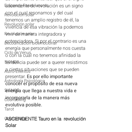
Eclipses y Fases lunares
ascendente de revolución es un signo 
con el cual resonamos y del cual 
Revolución solar
tenemos un amplio registro de él, la 
Revolución solar
vivencia de esa vibración la podemos 
Revolución solar
vivir de manera integradora y 
potenciadora. Si por el contrario es una 
Decodificación bioemocional
energía que personalmente nos cuesta 
Ciclo de Venus
o con la cual no tenemos afinidad la 
SIGNOS
tendencia puede ser a querer resistirnos 
a ciertas situaciones que se pueden 
Astro-Eventos
presentar. 
Es por ello importante 
Astrología Psicológica
conocer el propósito de esa nueva 
SIGNOS
energía que llega a nuestra vida e 
incorporarla de la manera más 
Counselling
evolutiva posible.
Tarot
Counselling
ASCENDENTE Tauro en la  revolución 
Solar 