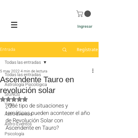
Ingresar
Entrada
Regístrate
Todas las entradas
5 may 2022
4 min de lectura
Todas las entradas
Ascendente Tauro en
Astrología Psicológica
revolución solar
SIGNOS
Obtuvo NaN de 5 estrellas.
Yoga
¿Qué tipo de situaciones y 
temáticas pueden acontecer el año 
Astro-Eventos
de Revolución Solar con 
Astro-Eventos
Ascendente en Tauro?
Psicología