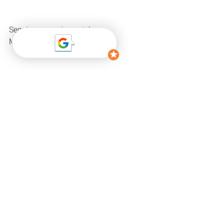
Seguimos camino estelar 
Mitó Fernandes
Etiquetas:
astrología psicológica
fases lunares
eclipse
eclipse de sol
Astrología Psicológica
Astro-Eventos
Artículos para estudiantes
Entradas recientes
Ver todo