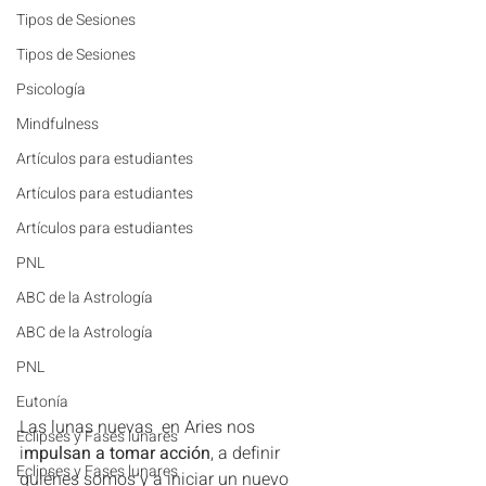
Tipos de Sesiones
Tipos de Sesiones
Psicología
Mindfulness
Artículos para estudiantes
Artículos para estudiantes
Artículos para estudiantes
PNL
ABC de la Astrología
ABC de la Astrología
PNL
Eutonía
Las lunas nuevas  en Aries nos 
Eclipses y Fases lunares
i
mpulsan a tomar acción
, a definir 
Eclipses y Fases lunares
quiénes somos y a iniciar un nuevo 