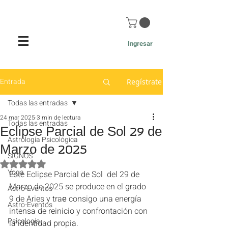
Ingresar
Entrada
Regístrate
Todas las entradas
24 mar 2025
3 min de lectura
Todas las entradas
Eclipse Parcial de Sol 29 de
Astrología Psicológica
Marzo de 2025
SIGNOS
Obtuvo NaN de 5 estrellas.
Yoga
Este Eclipse Parcial de Sol  del 29 de 
Marzo de 2025 se produce en el grado 
Astro-Eventos
9 de Aries y traе consigo una energía 
Astro-Eventos
intensa de reinicio y confrontación con 
Psicología
la identidad propia. 