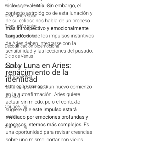
ciclo con valentía. Sin embargo, el 
Eclipses y Fases lunares
contexto astrológico de esta lunación y 
Revolución solar
de su eclipse nos habla de un proceso
Revolución solar
más introspectivo y emocionalmente 
cargado
, donde los impulsos instintivos 
Revolución solar
de Aries deben integrarse con la 
Decodificación bioemocional
sensibilidad y las lecciones del pasado.
Ciclo de Venus
Sol y Luna en Aries: 
SIGNOS
renacimiento de la 
Astro-Eventos
identidad 
Astrología Psicológica
Este eclipse marca un nuevo comienzo 
en la autoafirmación. Aries quiere 
SIGNOS
actuar sin miedo, pero el contexto 
Counselling
sugiere que 
este impulso estará 
Tarot
mediado por emociones profundas y 
procesos internos más complejos.
 Es 
Counselling
una oportunidad para revisar creencias 
sobre uno mismo, cortar con viejos 