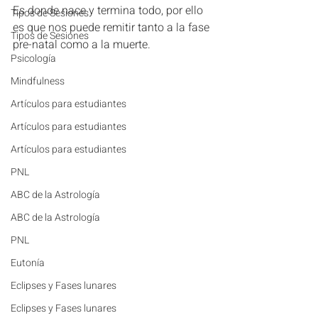
Es donde nace y termina todo, por ello 
Tipos de Sesiones
es que nos puede remitir tanto a la fase 
Tipos de Sesiones
pre-natal como a la muerte. 
Psicología
Mindfulness
Artículos para estudiantes
Artículos para estudiantes
Artículos para estudiantes
PNL
ABC de la Astrología
ABC de la Astrología
PNL
Eutonía
Eclipses y Fases lunares
Eclipses y Fases lunares