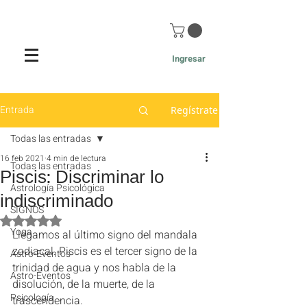
Ingresar
Entrada
Regístrate
Todas las entradas
16 feb 2021
4 min de lectura
Todas las entradas
Piscis: Discriminar lo
Astrología Psicológica
indiscriminado
SIGNOS
Obtuvo NaN de 5 estrellas.
Yoga
Llegamos al último signo del mandala 
zodiacal. Piscis es el tercer signo de la 
Astro-Eventos
trinidad de agua y nos habla de la 
Astro-Eventos
disolución, de la muerte, de la 
Psicología
trascendencia. 