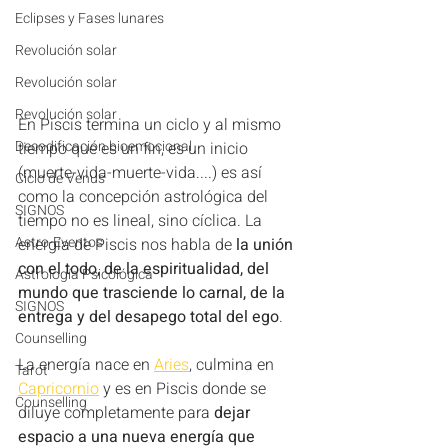
Eclipses y Fases lunares
Revolución solar
Revolución solar
Revolución solar
En Piscis termina un ciclo y al mismo 
Decodificación bioemocional
tiempo que es un fin, es un inicio 
(muerte-vida-muerte-vida....) es así 
Ciclo de Venus
como la concepción astrológica del 
SIGNOS
tiempo no es lineal, sino cíclica. La 
Astro-Eventos
energía de Piscis nos habla de 
la unión 
con el todo, de la espiritualidad, del 
Astrología Psicológica
mundo que trasciende lo carnal, de la 
SIGNOS
entrega y del desapego total del ego
. 
Counselling
La energía nace en 
Aries
, culmina en 
Tarot
Capricornio
 y es en Piscis donde se 
Counselling
diluye completamente para 
dejar 
espacio a una nueva energía que 