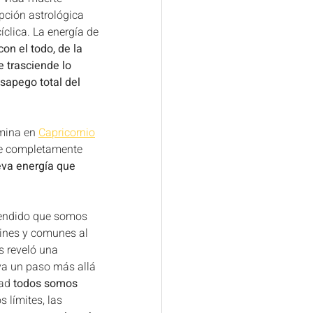
epción astrológica 
íclica. La energía de 
con el todo, de la 
 trasciende lo 
esapego total del 
lmina en 
Capricornio
ye completamente 
eva energía que 
endido que somos 
ines y comunes al 
s reveló una 
 va un paso más allá 
ad 
todos somos 
s límites, las 