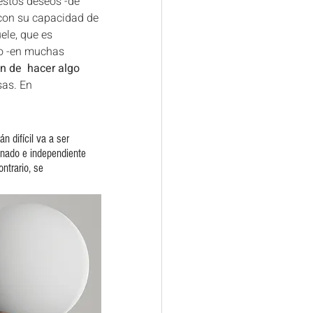
estos deseos -de 
con su capacidad de 
ele, que es 
so -en muchas 
n de  hacer algo
sas. En 
 difícil va a ser 
inado e independiente 
ntrario, se 