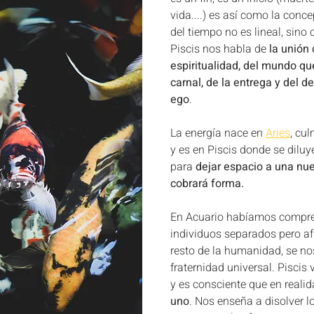
es y Fases lunares
Eclipses y Fases lunares
vida....) es así como la conc
del tiempo no es lineal, sino c
Piscis nos habla de 
la unión 
Revolución solar
Revolución solar
Revolución solar
espiritualidad, del mundo que
carnal, de la entrega y del d
ego
. 
Ciclo de Venus
SIGNOS
Astro-Eventos
La energía nace en 
Aries
, cu
y es en Piscis donde se dilu
para 
dejar espacio a una nu
IGNOS
cobrará forma.
En Acuario habíamos compr
individuos separados pero af
resto de la humanidad, se no
fraternidad universal. Piscis
y es consciente que en realid
uno
. Nos enseña a disolver lo