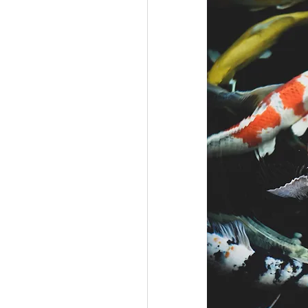
PNL
Eutonía
Eclips
Eclipses y Fases lunares
Decodificación bioemocional
Astrología Psicológica
S