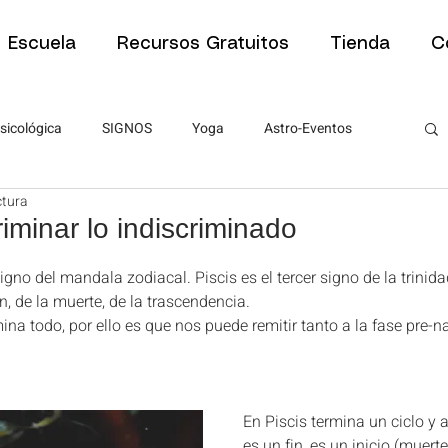
Escuela
Recursos Gratuitos
Tienda
C
sicológica
SIGNOS
Yoga
Astro-Eventos
ctura
Tipos de Sesiones
Tipos de Sesiones
Psicología
riminar lo indiscriminado
estrellas.
gno del mandala zodiacal. Piscis es el tercer signo de la trinid
ra estudiantes
Artículos para estudiantes
n, de la muerte, de la trascendencia. 
na todo, por ello es que nos puede remitir tanto a la fase pre-n
PNL
ABC de la Astrología
ABC de la Astrología
En Piscis termina un ciclo y
es un fin, es un inicio (muert