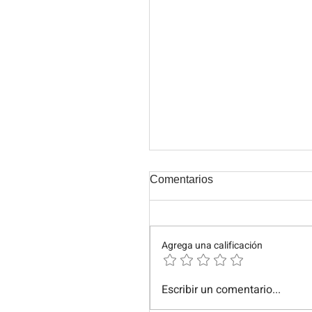
Comentarios
Agrega una calificación
Los signos de fuego: Aries
Escribir un comentario...
Leo y Sagitario