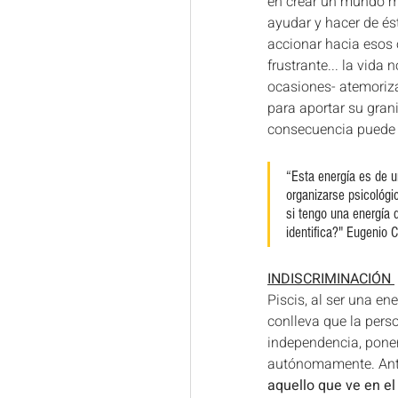
en crear un mundo me
ayudar y hacer de é
accionar hacia esos 
frustrante... la vida
ocasiones- atemorizan
para aportar su gran
consecuencia puede 
“Esta energía es de u
organizarse psicológi
si tengo una energía q
identifica?" Eugenio C
INDISCRIMINACIÓN 
Piscis, al ser una en
conlleva que la pers
independencia, poner
autónomamente. Ante
aquello que ve en el 