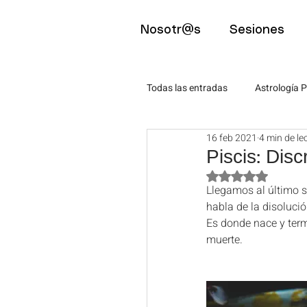
Nosotr@s
Sesiones
Todas las entradas
Astrología P
16 feb 2021
4 min de le
Astro-Eventos
Psicología
Piscis: Disc
Obtuvo NaN de 5 
Llegamos al último si
Mindfulness
Artículos pa
habla de la disolució
Es donde nace y termi
muerte. 
Artículos para estudiantes