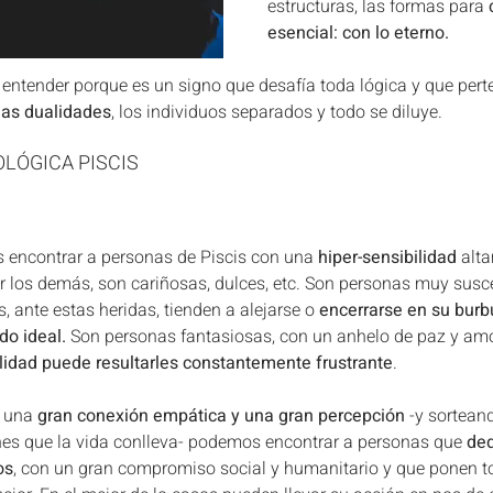
estructuras, las formas para 
esencial: con lo eterno.
e entender porque es un signo que desafía toda lógica y que pert
las dualidades
, los individuos separados y todo se diluye.
LÓGICA PISCIS
 encontrar a personas de Piscis con una 
hiper-sensibilidad
 alt
 los demás, son cariñosas, dulces, etc. Son personas muy suscep
s, ante estas heridas, tienden a alejarse o 
encerrarse en su bur
do ideal.
 Son personas fantasiosas, con un anhelo de paz y amo
alidad puede resultarles constantemente frustrante
. 
 una 
gran conexión empática y una gran percepción
 -y sortean
ones que la vida conlleva- podemos encontrar a personas que 
ded
os
, con un gran compromiso social y humanitario y que ponen t