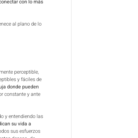
conectar con lo más 
enece al plano de lo 
amente perceptible, 
tibles y fáciles de 
buja donde pueden 
r constante y ante 
do y entendiendo las 
ican su vida a 
odos sus esfuerzos 