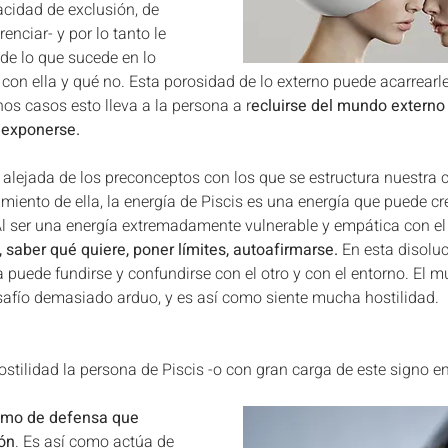
acidad de exclusión, de 
enciar- y por lo tanto le 
de lo que sucede en lo 
 con ella y qué no. Esta porosidad de lo externo puede acarrearl
os casos esto lleva a la persona a r
ecluirse del mundo externo
 exponerse.
 alejada de los preconceptos con los que se estructura nuestra c
iento de ella, la energía de Piscis es una energía que puede cre
l ser una energía extremadamente vulnerable y empática con el se
, saber qué quiere, poner límites, autoafirmarse.
 En esta disoluc
 puede fundirse y confundirse con el otro y con el entorno. El mu
afío demasiado arduo, y es así como siente mucha hostilidad.
stilidad la persona de Piscis -o con gran carga de este signo en
mo de defensa que 
ón
. Es así como actúa de 