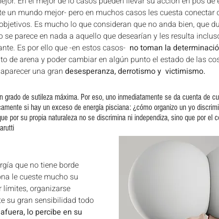
jor. En el mejor de lo casos pueden llevar su acción en pos de 
ste un mundo mejor- pero en muchos casos les cuesta conectar 
objetivos. Es mucho lo que consideran que no anda bien, que du
 no se parece en nada a aquello que desearían y les resulta inclu
te. Es por ello que -en estos casos-  
no toman la determinació
ito de arena y poder cambiar en algún punto el estado de las co
aparecer una gran 
desesperanza, derrotismo y  victimismo.
n grado de sutileza máxima. Por eso, uno inmediatamente se da cuenta de cuán
camente si hay un exceso de energía pisciana: ¿cómo organizo un yo discrim
ue por su propia naturaleza no se discrimina ni independiza, sino que por el co
arutti
ergía que no tiene borde 
ona le cueste mucho su 
 límites, organizarse 
 su gran sensibilidad todo 
afuera, lo percibe en su 