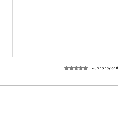
Obtuvo 0 de 5 estrellas.
Aún no hay cali
Luna llena en Capricornio
,