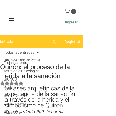
Ingresar
Entrada
Regístrate
Todas las entradas
19 jun 2023
4 min de lectura
Todas las entradas
Quirón: el proceso de la
Astrología Psicológica
Herida a la sanación
SIGNOS
Obtuvo NaN de 5 estrellas.
6 Fases arquetípicas de la 
Yoga
experiencia de la sanación  
Astro-Eventos
a través de la herida y el 
simbolismo de Quirón
Astro-Eventos
Psicología
En este artículo Ruth te cuenta 