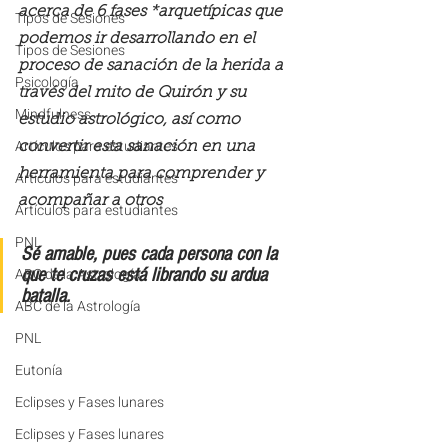
acerca de 6 fases *arquetípicas que 
Tipos de Sesiones
podemos ir desarrollando en el 
Tipos de Sesiones
proceso de sanación de la herida a 
Psicología
través del mito de Quirón y su 
Mindfulness
estudio astrológico, así como 
Artículos para estudiantes
convertir esta sanación en una 
herramienta para comprender y 
Artículos para estudiantes
acompañar a otros
Artículos para estudiantes
PNL
Sé amable, pues cada persona con la 
ABC de la Astrología
que te cruzas está librando su ardua 
batalla.
ABC de la Astrología
PNL
Eutonía
Eclipses y Fases lunares
Eclipses y Fases lunares