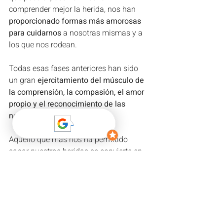
comprender mejor la herida, nos han
proporcionado formas más amorosas 
para cuidarnos
 a nosotras mismas y a 
los que nos rodean.
Todas esas fases anteriores han sido 
un gran
 ejercitamiento del músculo de 
la comprensión, la compasión, el amor 
propio y el reconocimiento de las 
necesidades de los demás. 
Aquello que más nos ha permitido 
sanar nuestras heridas se convierte en 
un camino y en una dirección formando 
parte ya sea de nuestra profesión y/o 
de
 nuestra mejor versión
 como 
persona/amiga/hija/hermana/compañe
ra. 