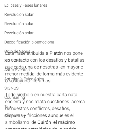
Eclipses y Fases lunares
Revolución solar
Revolución solar
Revolución solar
Decodificación bioemocional
Ciclo de Venus
Esta frase atribuida a 
Platón
 nos pone 
en contacto con los desafíos y batallas 
SIGNOS
que cada una de nosotras -en mayor o 
Astro-Eventos
menor medida, de forma más evidente 
Astrología Psicológica
o soslayada- libramos. 
SIGNOS
Todo símbolo en nuestra carta natal 
Counselling
encierra y nos relata cuestiones  acerca 
Tarot
de nuestros conflictos, desafíos,  
disputas y fricciones aunque es el 
Counselling
simbolismo  de 
Quirón  el máximo 