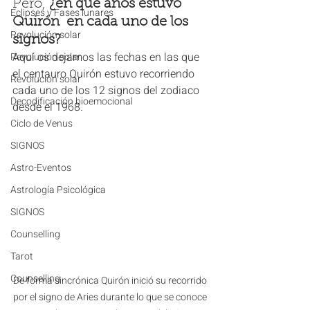
Pero, 
¿en qué años estuvo 
Eclipses y Fases lunares
Quirón  en cada uno de los 
Revolución solar
signos?
Aquí os dejamos las fechas en las que 
Revolución solar
el centauro Quirón estuvo recorriendo 
Revolución solar
cada uno de los 12 signos del zodiaco 
Decodificación bioemocional
desde el 1968.
Ciclo de Venus
SIGNOS
Astro-Eventos
Astrología Psicológica
SIGNOS
Counselling
Tarot
Counselling
De forma sincrónica Quirón inició su recorrido 
por el signo de Aries durante lo que se conoce 