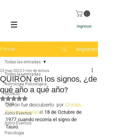
Ingresar
Entrada
Regístrate
Todas las entradas
23 may 2023
2 min de lectura
Todas las entradas
QUIRÓN en los signos, ¿de
Astrología Psicológica
qué año a qué año?
SIGNOS
Obtuvo NaN de 5 estrellas.
Yoga
Quirón fue descubierto  por 
Charles 
Thomas Kowal
 el
 18 de Octubre de 
Astro-Eventos
1977 cuando recorría el signo de 
Astro-Eventos
Tauro
. 
Psicología