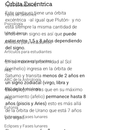
Órbita Excéntrica
Tipos de Sesiones
Este centauro tiene una órbita 
Tipos de Sesiones
excéntrica  -al igual que Plutón-  y no 
Psicología
está siempre la misma cantidad de 
Mindfulness
años en un signo es así que
 puede 
estar entre 1,5 y 8 años dependiendo 
Artículos para estudiantes
del signo.
Artículos para estudiantes
Artículos para estudiantes
En su máxima proximidad al Sol 
(perihelio) ingresa en la órbita de 
PNL
Saturno y transita 
menos de 2 años en 
ABC de la Astrología
un signo zodiacal (virgo, libra y 
ABC de la Astrología
Escorpio)
,mientras que en su máximo 
alejamiento (afelio) 
permanece hasta 8 
PNL
años (piscis y Aries)
 esto es más allá 
Eutonía
de la órbita de Urano que está 7 años 
Eclipses y Fases lunares
por signo.
Eclipses y Fases lunares