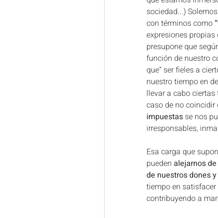
que estamos inmersos
sociedad...) Solemos
con términos como 
“
expresiones propias 
presupone que según
función de nuestro c
que” ser fieles a ciert
nuestro tiempo en de
llevar a cabo ciertas 
caso de no coincidir 
impuestas
 se nos pu
irresponsables, inma
Esa carga que supon
pueden
 alejarnos de
de nuestros dones y
tiempo en satisfacer
contribuyendo a man