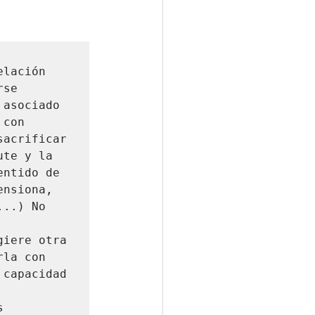
lación 
se 
asociado 
con 
acrificar 
te y la 
ntido de 
nsiona, 
..) No 
iere otra 
la con 
capacidad 
 