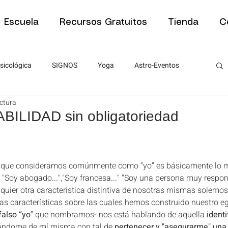
Escuela
Recursos Gratuitos
Tienda
C
sicológica
SIGNOS
Yoga
Astro-Eventos
ectura
Tipos de Sesiones
Tipos de Sesiones
Psicología
LIDAD sin obligatoriedad
estrellas.
ra estudiantes
Artículos para estudiantes
lo que consideramos comúnmente como “yo” es básicamente lo
"Soy abogado...","Soy francesa..." "Soy una persona muy respo
PNL
ABC de la Astrología
ABC de la Astrología
uier otra característica distintiva de nosotras mismas solemos
las características sobre las cuales hemos construido nuestro eg
falso “yo
” que nombramos- nos está hablando de aquella
 ident
rjándome de mí misma con tal de 
pertenecer y "asegurarme" una