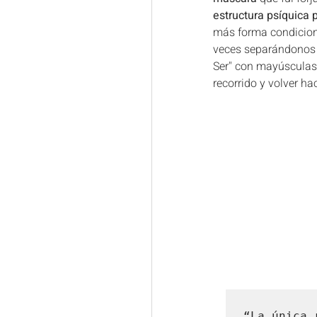
PNL
Eutonía
Eclips
estructura psíquica 
más forma condicionad
veces separándonos 
Eclipses y Fases lunares
Ser" con mayúsculas.
recorrido y volver ha
Decodificación bioemocional
Astrología Psicológica
S
“La única 