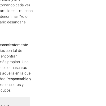
á tomando cada vez 
familiares... muchas 
denominar "Yo o 
rio desandar el 
 conscientemente 
ias 
con tal de 
 encontrar 
 más propias. Una 
iones o máscaras 
 aquella en la que 
dad “
responsable y 
es conceptos y 
ducos. 
 un 