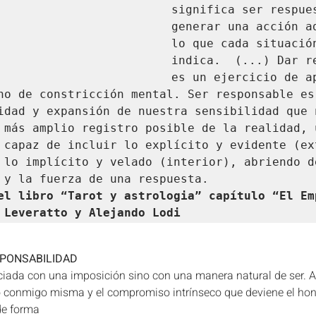
significa ser respues
generar una acción ad
lo que cada situación
indica.  (...) Dar re
es un ejercicio de ap
no de constricción mental. Ser responsable es 
idad y expansión de nuestra sensibilidad que n
 más amplio registro posible de la realidad, u
 capaz de incluir lo explícito y evidente (ext
 lo implícito y velado (interior), abriendo de
el libro “Tarot y astrologia” capítulo “El Emp
 Leveratto y Alejando Lodi
PONSABILIDAD
ciada con una imposición sino con una manera natural de ser. A
 conmigo misma y el compromiso intrínseco que deviene el honr
de forma