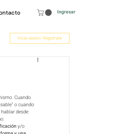
Ingresar
ontacto
Inicia sesión/ Regístrate
 mismo. Cuando 
nsable" o cuando 
 hablar desde 
o. 
ificación
 y/o 
 forma y una 