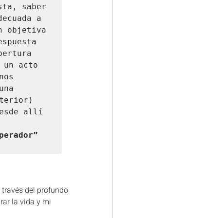
ta, saber 
ecuada a 
 objetiva 
spuesta 
ertura 
un acto 
os 
na 
erior) 
sde allí  
erador” 
 través del profundo 
ar la vida y mi 