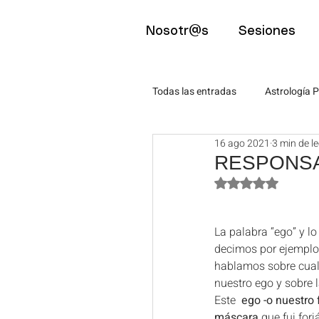
Nosotr@s
Sesiones
Todas las entradas
Astrología P
16 ago 2021
3 min de l
Astro-Eventos
Psicología
RESPONSABI
Obtuvo NaN de 5 
Mindfulness
Artículos pa
La palabra “ego” y 
decimos por ejemplo 
Artículos para estudiantes
hablamos sobre cualq
nuestro ego y sobre 
Este  
ego -o nuestro 
máscara
 que fui fo