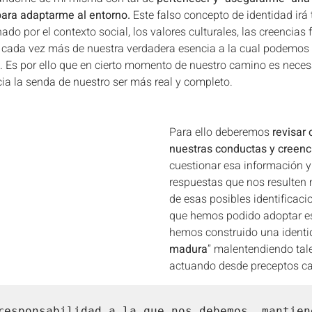
es y Fases lunares
Eclipses y Fases lunares
para adaptarme al entorno.
 Este falso concepto de identidad ir
o por el contexto social, los valores culturales, las creencias 
cada vez más de nuestra verdadera esencia a la cual podemos 
Revolución solar
Revolución solar
Revolución solar
 Es por ello que en cierto momento de nuestro camino es necesa
cia la senda de nuestro ser más real y completo. 
Ciclo de Venus
SIGNOS
Astro-Eventos
Para ello deberemos 
revisar
nuestras conductas y creenc
cuestionar esa información y
IGNOS
respuestas que nos resulten
de esas posibles identificac
que hemos podido adoptar es
hemos construido una identi
madura
” malentendiendo tal
actuando desde preceptos ca
responsabilidad a la que nos debemos, mantiene