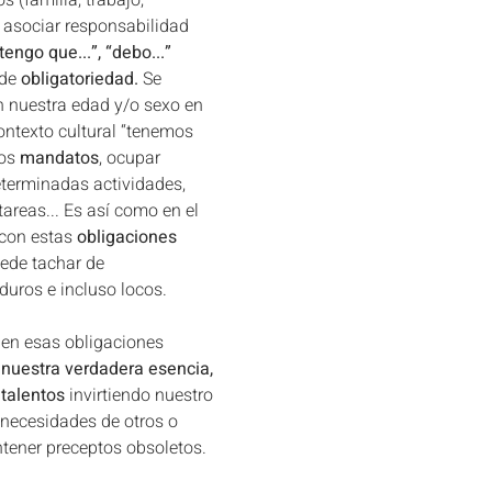
 (familia, trabajo, 
 asociar responsabilidad 
tengo que...”, “debo...”
de 
obligatoriedad.
 Se 
 nuestra edad y/o sexo en 
ontexto cultural “tenemos 
os 
mandatos
, ocupar 
terminadas actividades, 
tareas... Es así como en el 
con estas 
obligaciones 
ede tachar de 
duros e incluso locos. 
en esas obligaciones 
 nuestra verdadera esencia, 
 talentos
 invirtiendo nuestro 
 necesidades de otros o 
tener preceptos obsoletos. 