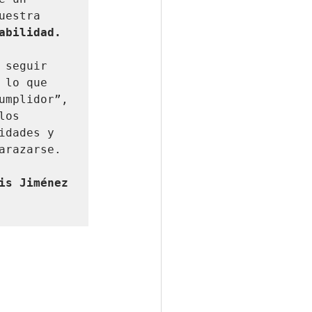
estra 
abilidad.
seguir 
lo que 
mplidor”, 
os 
dades y 
razarse. 
is Jiménez