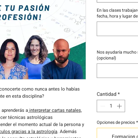
En las clases trabaja
fecha, hora y lugar d
Nos ayudaría mucho 
(opcional)
, conocerte como nunca antes lo habías
Cantidad
*
e en esta disciplina?
s aprenderás a
interpretar cartas natales,
ocer técnicas astrológicas
Opciones de precios
*
ender el momento actual de la persona y
culos gracias a la astrología
. Además
Formacion 