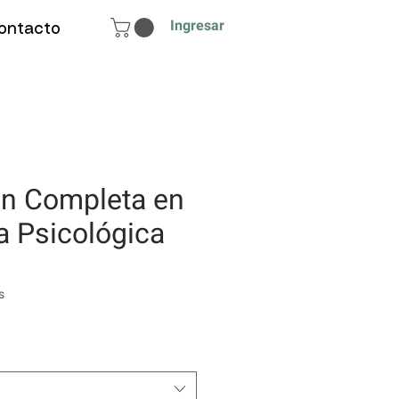
Ingresar
ontacto
n Completa en
a Psicológica
cio
s