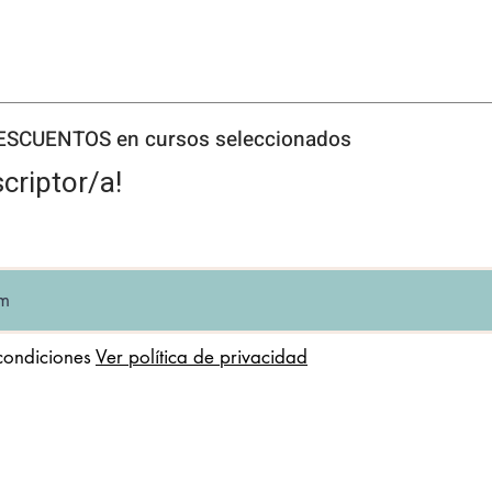
Si esta cancelaci
horas de antelació
alumno podrá utili
matrícula de cualq
cuando queden plaz
DESCUENTOS en cursos seleccionados
del comienzo del c
plazas en el curso 
criptor/a!
seguirá conservan
pueda acceder a ot
Si la cancelación
horas de antelació
alumno perderá lo
hasta el momento o
condiciones
Ver política de privacidad
cualquier otro curs
alumno deseara pos
que ha cancelado 
importe completo d