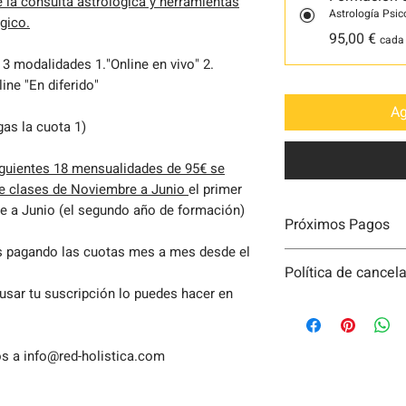
de la consulta astrológica y herramientas
Astrología Psic
gico.
95,00 €
cada
3 modalidades 1."Online en vivo" 2.
ine "En diferido"
Ag
gas la cuota 1)
iguientes 18 mensualidades de 95€ se
de clases de Noviembre a Junio
el primer
e a Junio (el segundo año de formación)
Próximos Pagos
ás pagando las cuotas mes a mes desde el
Si elegiste la Mod
Política de cancel
"PRESENCIAL BAR
ausar tu suscripción lo puedes hacer en
Noviembre que pag
Si el alumno cance
Si elegiste la mod
formalizada la res
debotando las cu
devolución de nin
os a info@red-holistica.com
previamente.