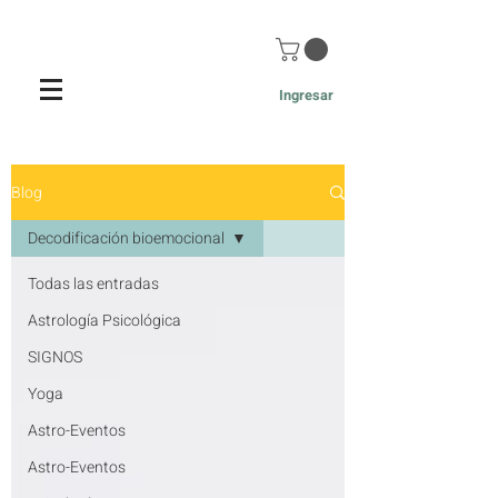
Ingresar
Blog de Astrología y Desarrollo
Blog
Personal - Red Holística
Decodificación bioemocional
Todas las entradas
Astrología Psicológica
SIGNOS
Yoga
Astro-Eventos
Astro-Eventos