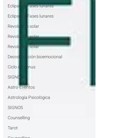
Eclipses y Fases lunares
Eclipses y Fases lunares
Revolución solar
Revolución solar
Revolución solar
Decodificación bioemocional
Ciclo de Venus
SIGNOS
Astro-Eventos
Astrología Psicológica
SIGNOS
Counselling
Tarot