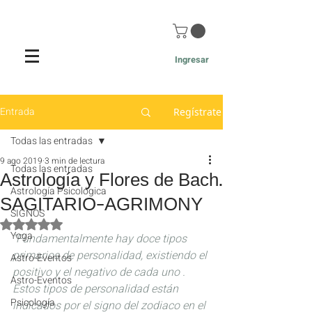
Ingresar
Entrada
Regístrate
Todas las entradas
9 ago 2019
3 min de lectura
Todas las entradas
Astrología y Flores de Bach.
Astrología Psicológica
SAGITARIO-AGRIMONY
SIGNOS
Obtuvo NaN de 5 estrellas.
Yoga
"Fundamentalmente hay doce tipos 
primarios de personalidad, existiendo el 
Astro-Eventos
positivo y el negativo de cada uno . 
Astro-Eventos
Estos tipos de personalidad están 
Psicología
indicados por el signo del zodiaco en el 