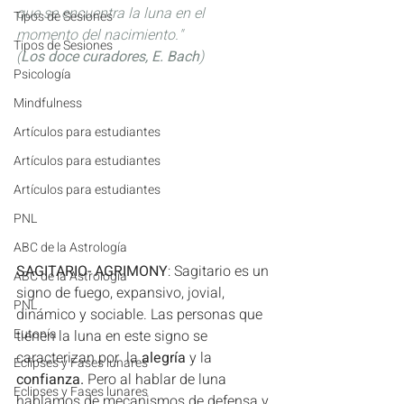
que se encuentra la luna en el 
Tipos de Sesiones
momento del nacimiento." 
Tipos de Sesiones
(
Los doce curadores, E. Bach
)
Psicología
Mindfulness
Artículos para estudiantes
Artículos para estudiantes
Artículos para estudiantes
PNL
ABC de la Astrología
SAGITARIO- AGRIMONY
: Sagitario es un 
ABC de la Astrología
signo de fuego, expansivo, jovial, 
PNL
dinámico y sociable. Las personas que 
Eutonía
tienen la luna en este signo se 
caracterizan por  la 
alegría
 y la 
Eclipses y Fases lunares
confianza.
 Pero al hablar de luna 
Eclipses y Fases lunares
hablamos de mecanismos de defensa y 