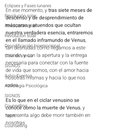
Eclipses y Fases lunares
En ese momento, y
 tras siete meses de 
Revolución solar
descenso y de desprendimiento de 
máscaras y atuendos que ocultan 
Revolución solar
nuestra verdadera esencia, entraremos 
Revolución solar
en el llamado inframundo de Venus
, 
Decodificación bioemocional
tan desnudas como llegamos a este 
mundo, y con la apertura y la entrega 
Ciclo de Venus
necesaria para conectar con la fuente 
SIGNOS
de vida que somos, con el amor hacia 
Astro-Eventos
nosotras mismas y hacia lo que nos 
rodea. 
Astrología Psicológica
SIGNOS
Es lo que en el ciclar venusino se 
Counselling
conoce como la muerte de Venus
, y 
representa algo debe morir también en 
Tarot
nosotras.
Counselling