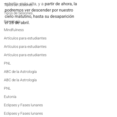
estrella  más alta, y a
 partir de ahora, la 
Tipos de Sesiones
podremos ver descender por nuestro 
Tipos de Sesiones
cielo matutino, hasta su desaparición 
Psicología
el 28 de abril. 
Mindfulness
Artículos para estudiantes
Artículos para estudiantes
Artículos para estudiantes
PNL
ABC de la Astrología
ABC de la Astrología
PNL
Eutonía
Eclipses y Fases lunares
Eclipses y Fases lunares