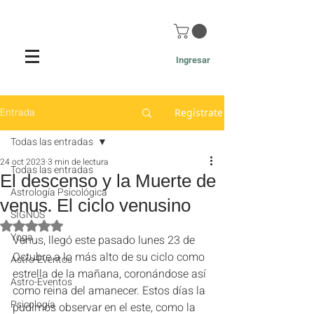
Ingresar
Entrada
Regístrate
Todas las entradas
24 oct 2023
3 min de lectura
Todas las entradas
El descenso y la Muerte de
Astrología Psicológica
venus. El ciclo venusino
SIGNOS
Obtuvo NaN de 5 estrellas.
Yoga
Venus, llegó este pasado lunes 23 de 
Octubre a lo más alto de su ciclo como 
Astro-Eventos
estrella de la mañana, coronándose así 
Astro-Eventos
como reina del amanecer. Estos días la 
Psicología
pudimos observar en el este, como la 