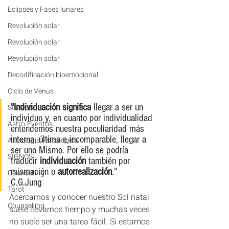
Eclipses y Fases lunares
Revolución solar
Revolución solar
Revolución solar
Decodificación bioemocional
Ciclo de Venus
"Individuación significa
 llegar a ser un 
SIGNOS
individuo y, en cuanto por individualidad 
Astro-Eventos
entendemos nuestra peculiaridad más 
interna, última e incomparable, llegar a 
Astrología Psicológica
ser uno Mismo. Por ello se podría 
SIGNOS
traducir 
individuación
 también por 
mismación o 
autorrealización
."    
Counselling
C.G.Jung
Tarot
Acercarnos y conocer nuestro Sol natal 
Counselling
suele llevarnos tiempo y muchas veces 
no suele ser una tarea fácil. Si estamos 