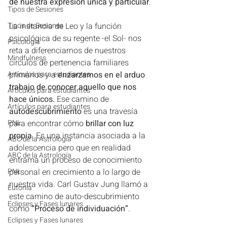
de nuestra expresión única y particular
.
Tipos de Sesiones
Tipos de Sesiones
La instancia de Leo y la función 
psicológica de su regente -el Sol- nos 
Psicología
reta a diferenciarnos de nuestros 
Mindfulness
círculos de pertenencia familiares 
Artículos para estudiantes
primarios y a 
enzarzarnos en el arduo 
trabajo de conocer aquello que nos 
Artículos para estudiantes
hace únicos.
 Ese camino de 
Artículos para estudiantes
autodescubrimiento
 es una travesía 
PNL
para encontrar cómo 
brillar con luz 
propia
. Es una instancia asociada a la 
ABC de la Astrología
adolescencia pero que en realidad 
ABC de la Astrología
entrama un proceso de conocimiento 
PNL
personal en crecimiento a lo largo de 
nuestra vida. Carl Gustav Jung llamó a 
Eutonía
este camino de auto-descubrimiento 
Eclipses y Fases lunares
como 
“Proceso de individuación”
.
Eclipses y Fases lunares