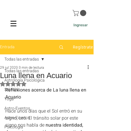
Ingresar
Entrada
Regístrate
Todas las entradas
29 jul 2020
3 min de lectura
Todas las entradas
Luna llena en Acuario
Astrología Psicológica
Obtuvo NaN de 5 estrellas.
SIGNOS
Reflexiones acerca de La luna llena en 
Acuario  
Yoga
Astro-Eventos
Hace unos días que el Sol entró en su 
Astro-Eventos
signo, Leo. El tránsito solar por este 
signo nos habla de 
nuestra identidad, 
Psicología