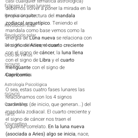
casi cualquier temática astrológica) 
Eclipses y Fases lunares
debemos volver a poner la mirada en la 
propia arquitectura del 
mandala 
Revolución solar
zodiacal arquetípico
. Teniendo el 
Revolución solar
mandala como base vemos como la 
Revolución solar
energía de 
Luna nueva
 se relaciona con 
el signo de 
Aries
, el 
cuarto creciente
Decodificación bioemocional
con el signo de 
cáncer
, la 
luna llena
Ciclo de Venus
con el signo de 
Libra 
y el 
cuarto 
SIGNOS
menguante
 con el signo de 
Capricornio
. 
Astro-Eventos
Astrología Psicológica
O sea, estas cuatro fases lunares las 
SIGNOS
relacionamos con los 4 signos 
cardinales (de inicio, que generan...) del 
Counselling
mandala zodiacal. El cuarto creciente y 
Tarot
el signo de cáncer nos traen el 
Counselling
siguiente correlato. 
En la luna nueva 
(asociada a Aries) algo se inicia
, nace, 