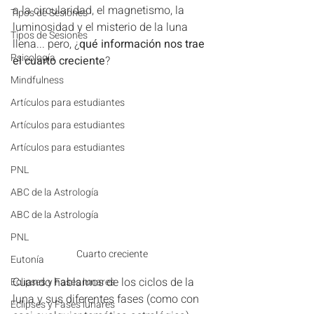
a la circularidad, el magnetismo, la 
Tipos de Sesiones
luminosidad y el misterio de la luna 
Tipos de Sesiones
llena... pero, ¿
qué información nos trae 
Psicología
el cuarto creciente
?
Mindfulness
Artículos para estudiantes
Artículos para estudiantes
Artículos para estudiantes
PNL
ABC de la Astrología
ABC de la Astrología
PNL
Cuarto creciente
Eutonía
Cuando hablamos de los ciclos de la 
Eclipses y Fases lunares
luna y sus diferentes fases (como con 
Eclipses y Fases lunares