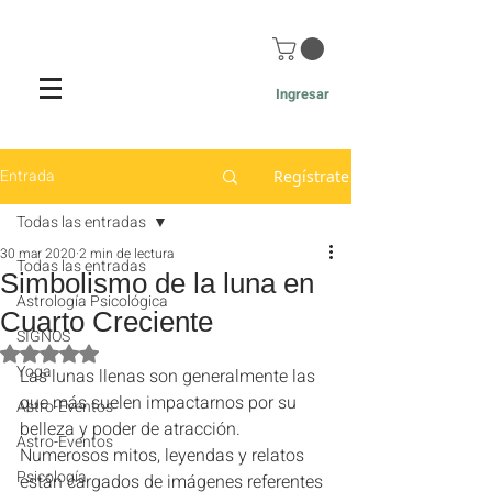
Ingresar
Entrada
Regístrate
Todas las entradas
30 mar 2020
2 min de lectura
Todas las entradas
Simbolismo de la luna en
Astrología Psicológica
Cuarto Creciente
SIGNOS
Obtuvo NaN de 5 estrellas.
Yoga
Las lunas llenas son generalmente las 
que más suelen impactarnos por su 
Astro-Eventos
belleza y poder de atracción.
Astro-Eventos
Numerosos mitos, leyendas y relatos 
Psicología
están cargados de imágenes referentes 