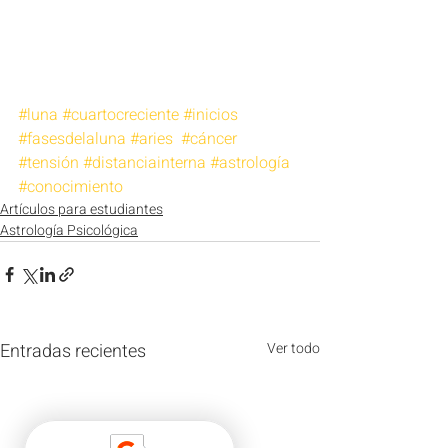
#luna
#cuartocreciente
#inicios
#fasesdelaluna
#aries
#cáncer
#tensión
#distanciainterna
#astrología
#conocimiento
Artículos para estudiantes
Astrología Psicológica
Entradas recientes
Ver todo