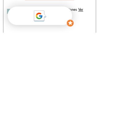
Acepto los términos y condiciones
Ver
política de privacidad
CONTACTO
PLANES Y PRECIOS
POLÍTICA DE COOKIES
POLÍTICA DE PRIVACIDAD
AVISO LEGAL
Síguenos en las redes para conocer