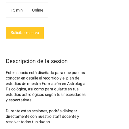
15 min
1
Online
5
m
i
Solicitar reserva
n
Descripción de la sesión
Este espacio está diseñado para que puedas
conocer en detalle el recorrido y el plan de
estudios de nuestra Formación en Astrología
Psicológica, así como para guiarte en tus
estudios astrológicos según tus necesidades
y espectativas.
Durante estas sesiones, podrás dialogar
directamente con nuestro staff docente y
resolver todas tus dudas.