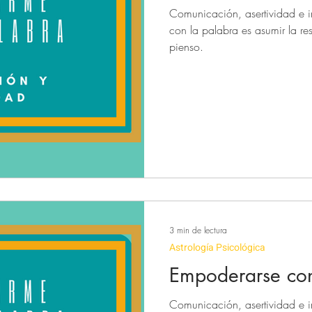
Comunicación, asertividad e 
con la palabra es asumir la r
volución solar
Revolución solar
Decodificación bioemocional
pienso.
ca
SIGNOS
3 min de lectura
Astrología Psicológica
Empoderarse con
Comunicación, asertividad e 