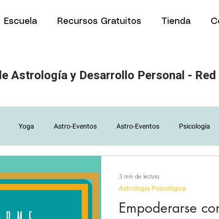
Escuela
Recursos Gratuitos
Tienda
C
e Astrología y Desarrollo Personal - Red
Yoga
Astro-Eventos
Astro-Eventos
Psicología
Artículos para estudiantes
Artículos para estudiantes
Art
3 min de lectura
Astrología Psicológica
Empoderarse con
ía
PNL
Eutonía
Eclipses y Fases lunares
Eclipses